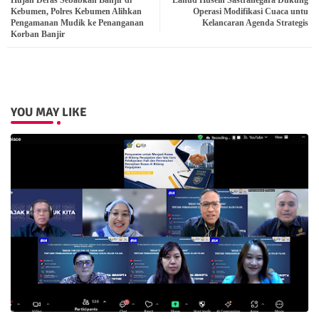
Hujan Deras Sebabkan Banjir di
Lanud Husein Sastranegara Dukung
ter
atsa
Kebumen, Polres Kebumen Alihkan
Operasi Modifikasi Cuaca untu
Pengamanan Mudik ke Penanganan
Kelancaran Agenda Strategis
Korban Banjir
pp
YOU MAY LIKE