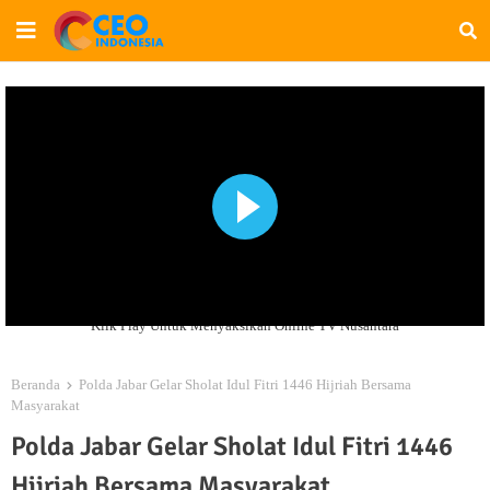
Klik Play Untuk Menyaksikan Online TV Nusantara
Beranda
Polda Jabar Gelar Sholat Idul Fitri 1446 Hijriah Bersama
Masyarakat
Polda Jabar Gelar Sholat Idul Fitri 1446
Hijriah Bersama Masyarakat