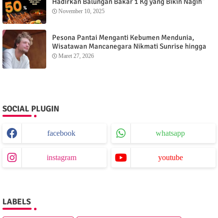
Hadirkan Balungan Bakar 1 Kg yang Bikin Nagih”
November 10, 2025
Pesona Pantai Menganti Kebumen Mendunia,
Wisatawan Mancanegara Nikmati Sunrise hingga
Sunset dari Menganti Cottage
Maret 27, 2026
SOCIAL PLUGIN
facebook
whatsapp
instagram
youtube
LABELS