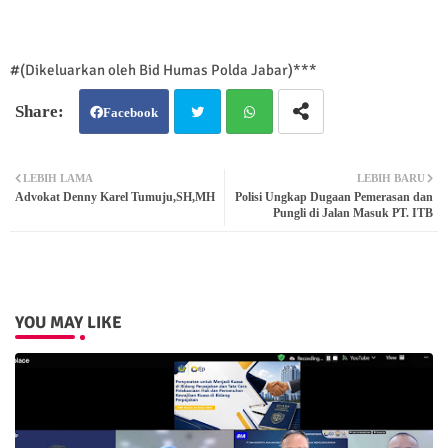
#(Dikeluarkan oleh Bid Humas Polda Jabar)***
Facebook
Twit
Wh
LEBIH LAMA
LEBIH BARU
Advokat Denny Karel Tumuju,SH,MH
Polisi Ungkap Dugaan Pemerasan dan
ter
atsa
Pungli di Jalan Masuk PT. ITB
pp
YOU MAY LIKE