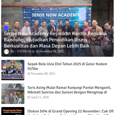
Sense Now Academy Resmikan Kantor Regional
Bandung, Wujudkan Pendidikan Bisnis
Berkualitas dan Masa Depan Lebih Baik
YATIMAN
November 09, 2025
Sepak Bola Usia Dini Tahun 2025 di Gelar Kodam
III/Slw
November 09, 2025
Turis Asing Mulai Ramai Kunjungi Pantai Menganti,
Nikmati Sunrise dan Sunset dengan Menginap di
Menganti Cottage
April 11, 2026
Diskon 50% di Grand Opening 22 November: Cak Ofi