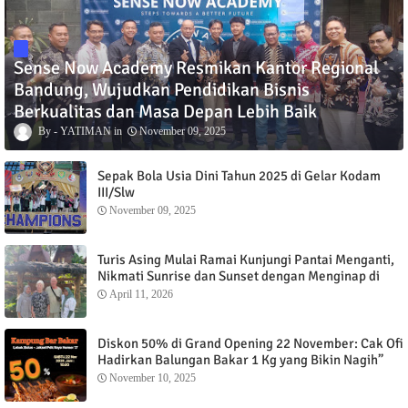
Sense Now Academy Resmikan Kantor Regional
Bandung, Wujudkan Pendidikan Bisnis
Berkualitas dan Masa Depan Lebih Baik
YATIMAN
November 09, 2025
Sepak Bola Usia Dini Tahun 2025 di Gelar Kodam
III/Slw
November 09, 2025
Turis Asing Mulai Ramai Kunjungi Pantai Menganti,
Nikmati Sunrise dan Sunset dengan Menginap di
Menganti Cottage
April 11, 2026
Diskon 50% di Grand Opening 22 November: Cak Ofi
Hadirkan Balungan Bakar 1 Kg yang Bikin Nagih”
November 10, 2025