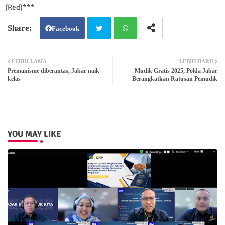
(Red)***
Facebook
Twit
Wh
LEBIH LAMA
LEBIH BARU
Premanisme diberantas, Jabar naik
Mudik Gratis 2025, Polda Jabar
ter
atsa
kelas
Berangkatkan Ratusan Pemudik
pp
YOU MAY LIKE