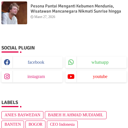
Pesona Pantai Menganti Kebumen Mendunia,
Wisatawan Mancanegara Nikmati Sunrise hingga
Sunset dari Menganti Cottage
Maret 27, 2026
SOCIAL PLUGIN
facebook
whatsapp
instagram
youtube
LABELS
ANIES BASWEDAN
BABEH H.AHMAD MUDJAMIL
BANTEN
BOGOR
CEO Indonesia