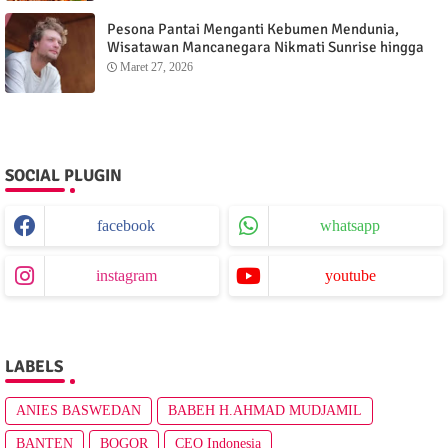
Pesona Pantai Menganti Kebumen Mendunia,
Wisatawan Mancanegara Nikmati Sunrise hingga
Sunset dari Menganti Cottage
Maret 27, 2026
SOCIAL PLUGIN
facebook
whatsapp
instagram
youtube
LABELS
ANIES BASWEDAN
BABEH H.AHMAD MUDJAMIL
BANTEN
BOGOR
CEO Indonesia