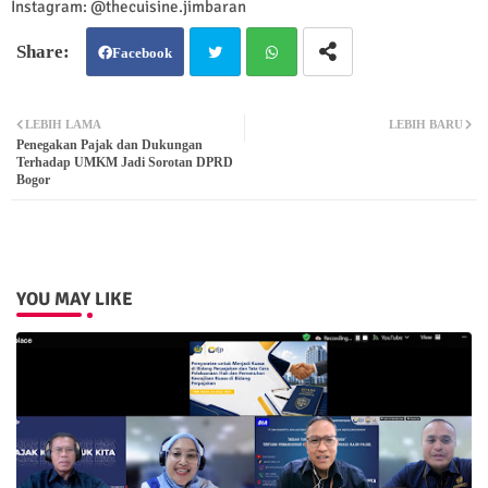
Instagram: @thecuisine.jimbaran
Facebook
Twit
Wh
LEBIH LAMA
LEBIH BARU
Penegakan Pajak dan Dukungan
ter
atsa
Terhadap UMKM Jadi Sorotan DPRD
Bogor
pp
YOU MAY LIKE