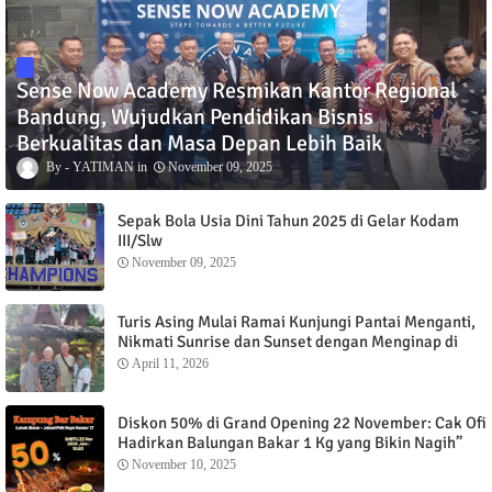
Sense Now Academy Resmikan Kantor Regional
Bandung, Wujudkan Pendidikan Bisnis
Berkualitas dan Masa Depan Lebih Baik
YATIMAN
November 09, 2025
Sepak Bola Usia Dini Tahun 2025 di Gelar Kodam
III/Slw
November 09, 2025
Turis Asing Mulai Ramai Kunjungi Pantai Menganti,
Nikmati Sunrise dan Sunset dengan Menginap di
Menganti Cottage
April 11, 2026
Diskon 50% di Grand Opening 22 November: Cak Ofi
Hadirkan Balungan Bakar 1 Kg yang Bikin Nagih”
November 10, 2025