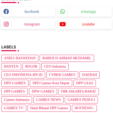
facebook
whatsapp
instagram
youtube
LABELS
ANIES BASWEDAN
BABEH H.AHMAD MUDJAMIL
BANTEN
BOGOR
CEO Indonesia
CEO INDONESIA.MY.ID
CYBER GAMIES
DAERAH
DPD GAMIES
DPD Gamies Kota Depok
DPP GAAS
DPP GAMIES
DPW GAMIES
FBR JAKARTA BARAT
Gamies Indonesia
GAMIES NEWS
GAMIES PEDULI
GAMIES TV
Halal Bihalal DPP Gamies
HOTNEWS>