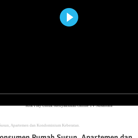
Klik Play Untuk Menyaksikan Online TV Nusantara
Susun, Apartemen dan Kondominium Keberatan.
 Konsumen Rumah Susun, Apartemen dan