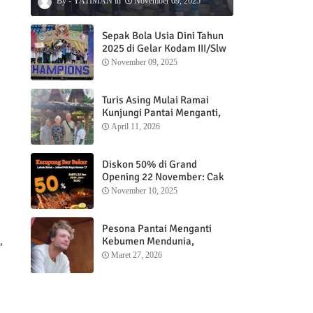
YATIMAN
November 09, 2025
Sepak Bola Usia Dini Tahun
2025 di Gelar Kodam III/Slw
November 09, 2025
Turis Asing Mulai Ramai
Kunjungi Pantai Menganti,
Nikmati Sunrise dan Sunset
April 11, 2026
dengan Menginap di
Menganti Cottage
Diskon 50% di Grand
Opening 22 November: Cak
Ofi Hadirkan Balungan Bakar
November 10, 2025
1 Kg yang Bikin Nagih”
Pesona Pantai Menganti
,
Kebumen Mendunia,
Wisatawan Mancanegara
Maret 27, 2026
Nikmati Sunrise hingga
Sunset dari Menganti
Cottage