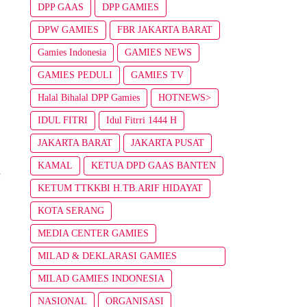
DPP GAAS
DPP GAMIES
DPW GAMIES
FBR JAKARTA BARAT
Gamies Indonesia
GAMIES NEWS
GAMIES PEDULI
GAMIES TV
Halal Bihalal DPP Gamies
HOTNEWS>
IDUL FITRI
Idul Fitrri 1444 H
JAKARTA BARAT
JAKARTA PUSAT
KAMAL
KETUA DPD GAAS BANTEN
KETUM TTKKBI H.TB.ARIF HIDAYAT
KOTA SERANG
MEDIA CENTER GAMIES
MILAD & DEKLARASI GAMIES
INDONESIA
MILAD GAMIES INDONESIA
NASIONAL
ORGANISASI