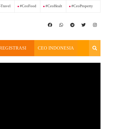
Travel
#ceoFood
#ceoHealt
#ceoProperty
REGISTRASI
CEO INDONESIA
OFFICIAL