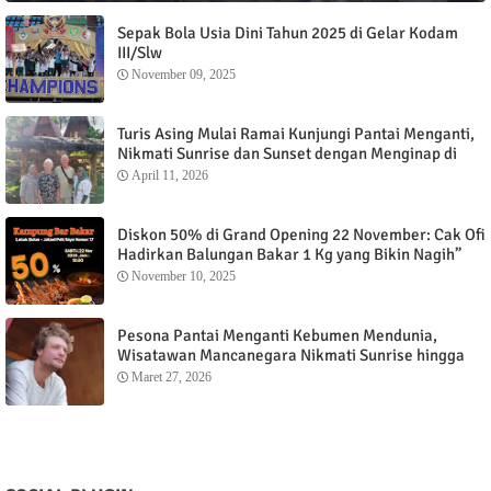
Sepak Bola Usia Dini Tahun 2025 di Gelar Kodam
III/Slw
November 09, 2025
Turis Asing Mulai Ramai Kunjungi Pantai Menganti,
Nikmati Sunrise dan Sunset dengan Menginap di
Menganti Cottage
April 11, 2026
Diskon 50% di Grand Opening 22 November: Cak Ofi
Hadirkan Balungan Bakar 1 Kg yang Bikin Nagih”
November 10, 2025
Pesona Pantai Menganti Kebumen Mendunia,
Wisatawan Mancanegara Nikmati Sunrise hingga
Sunset dari Menganti Cottage
Maret 27, 2026