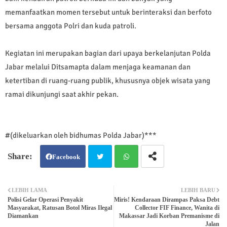
memanfaatkan momen tersebut untuk berinteraksi dan berfoto
bersama anggota Polri dan kuda patroli.
Kegiatan ini merupakan bagian dari upaya berkelanjutan Polda
Jabar melalui Ditsamapta dalam menjaga keamanan dan
ketertiban di ruang-ruang publik, khususnya objek wisata yang
ramai dikunjungi saat akhir pekan.
#(dikeluarkan oleh bidhumas Polda Jabar)***
Facebook
Twit
Wh
LEBIH LAMA
LEBIH BARU
Polisi Gelar Operasi Penyakit
Miris! Kendaraan Dirampas Paksa Debt
ter
atsa
Masyarakat, Ratusan Botol Miras Ilegal
Collector FIF Finance, Wanita di
Diamankan
Makassar Jadi Korban Premanisme di
Jalan
pp