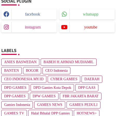
SOCIAL PLUGIN
facebook
whatsapp
instagram
youtube
LABELS
ANIES BASWEDAN
BABEH H.AHMAD MUDJAMIL
BANTEN
BOGOR
CEO Indonesia
CEO INDONESIA.MY.ID
CYBER GAMIES
DAERAH
DPD GAMIES
DPD Gamies Kota Depok
DPP GAAS
DPP GAMIES
DPW GAMIES
FBR JAKARTA BARAT
Gamies Indonesia
GAMIES NEWS
GAMIES PEDULI
GAMIES TV
Halal Bihalal DPP Gamies
HOTNEWS>