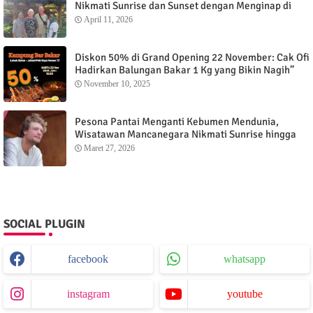
Nikmati Sunrise dan Sunset dengan Menginap di
Menganti Cottage
April 11, 2026
Diskon 50% di Grand Opening 22 November: Cak Ofi
Hadirkan Balungan Bakar 1 Kg yang Bikin Nagih”
November 10, 2025
Pesona Pantai Menganti Kebumen Mendunia,
Wisatawan Mancanegara Nikmati Sunrise hingga
Sunset dari Menganti Cottage
Maret 27, 2026
SOCIAL PLUGIN
facebook
whatsapp
instagram
youtube