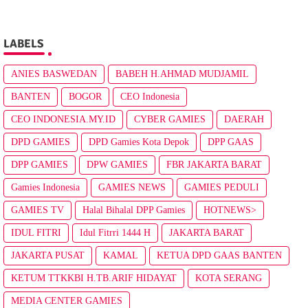
LABELS
ANIES BASWEDAN
BABEH H.AHMAD MUDJAMIL
BANTEN
BOGOR
CEO Indonesia
CEO INDONESIA.MY.ID
CYBER GAMIES
DAERAH
DPD GAMIES
DPD Gamies Kota Depok
DPP GAAS
DPP GAMIES
DPW GAMIES
FBR JAKARTA BARAT
Gamies Indonesia
GAMIES NEWS
GAMIES PEDULI
GAMIES TV
Halal Bihalal DPP Gamies
HOTNEWS>
IDUL FITRI
Idul Fitrri 1444 H
JAKARTA BARAT
JAKARTA PUSAT
KAMAL
KETUA DPD GAAS BANTEN
KETUM TTKKBI H.TB.ARIF HIDAYAT
KOTA SERANG
MEDIA CENTER GAMIES