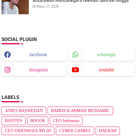
Wisatawan Mancanegara Nikmati Sunrise hingga
Sunset dari Menganti Cottage
Maret 27, 2026
SOCIAL PLUGIN
facebook
whatsapp
instagram
youtube
LABELS
ANIES BASWEDAN
BABEH H.AHMAD MUDJAMIL
BANTEN
BOGOR
CEO Indonesia
CEO INDONESIA.MY.ID
CYBER GAMIES
DAERAH