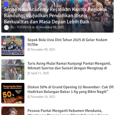
Sense Now Academy Resmikan Kantor Regional
Bandung, Wujudkan Pendidikan Bisnis
Berkualitas dan Masa Depan Lebih Baik
YATIMAN
November 09, 2025
Sepak Bola Usia Dini Tahun 2025 di Gelar Kodam
III/Slw
November 09, 2025
Turis Asing Mulai Ramai Kunjungi Pantai Menganti,
Nikmati Sunrise dan Sunset dengan Menginap di
Menganti Cottage
April 11, 2026
Diskon 50% di Grand Opening 22 November: Cak Ofi
Hadirkan Balungan Bakar 1 Kg yang Bikin Nagih”
November 10, 2025
Pesona Pantai Menganti Kebumen Mendunia,