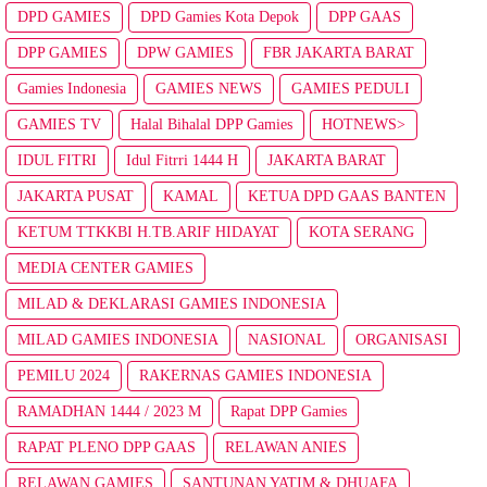
DPD GAMIES
DPD Gamies Kota Depok
DPP GAAS
DPP GAMIES
DPW GAMIES
FBR JAKARTA BARAT
Gamies Indonesia
GAMIES NEWS
GAMIES PEDULI
GAMIES TV
Halal Bihalal DPP Gamies
HOTNEWS>
IDUL FITRI
Idul Fitrri 1444 H
JAKARTA BARAT
JAKARTA PUSAT
KAMAL
KETUA DPD GAAS BANTEN
KETUM TTKKBI H.TB.ARIF HIDAYAT
KOTA SERANG
MEDIA CENTER GAMIES
MILAD & DEKLARASI GAMIES INDONESIA
MILAD GAMIES INDONESIA
NASIONAL
ORGANISASI
PEMILU 2024
RAKERNAS GAMIES INDONESIA
RAMADHAN 1444 / 2023 M
Rapat DPP Gamies
RAPAT PLENO DPP GAAS
RELAWAN ANIES
RELAWAN GAMIES
SANTUNAN YATIM & DHUAFA