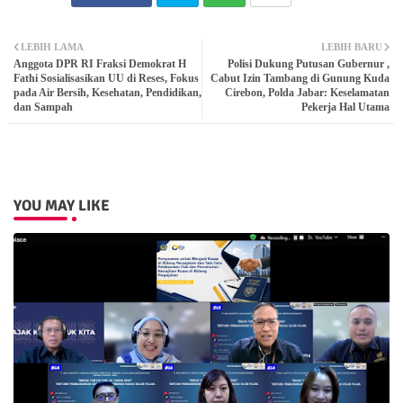
Twit
Wh
LEBIH LAMA
LEBIH BARU
Anggota DPR RI Fraksi Demokrat H
Polisi Dukung Putusan Gubernur ,
ter
atsa
Fathi Sosialisasikan UU di Reses, Fokus
Cabut Izin Tambang di Gunung Kuda
pada Air Bersih, Kesehatan, Pendidikan,
Cirebon, Polda Jabar: Keselamatan
dan Sampah
Pekerja Hal Utama
pp
YOU MAY LIKE