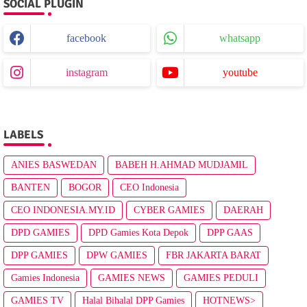
SOCIAL PLUGIN
facebook
whatsapp
instagram
youtube
LABELS
ANIES BASWEDAN
BABEH H.AHMAD MUDJAMIL
BANTEN
BOGOR
CEO Indonesia
CEO INDONESIA.MY.ID
CYBER GAMIES
DAERAH
DPD GAMIES
DPD Gamies Kota Depok
DPP GAAS
DPP GAMIES
DPW GAMIES
FBR JAKARTA BARAT
Gamies Indonesia
GAMIES NEWS
GAMIES PEDULI
GAMIES TV
Halal Bihalal DPP Gamies
HOTNEWS>