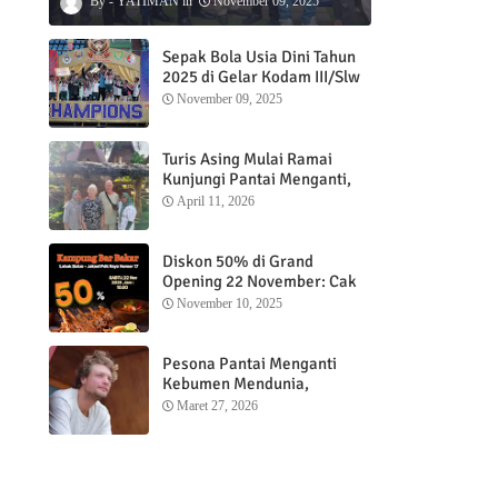
YATIMAN
November 09, 2025
Sepak Bola Usia Dini Tahun
2025 di Gelar Kodam III/Slw
November 09, 2025
Turis Asing Mulai Ramai
Kunjungi Pantai Menganti,
Nikmati Sunrise dan Sunset
April 11, 2026
dengan Menginap di
Menganti Cottage
Diskon 50% di Grand
Opening 22 November: Cak
Ofi Hadirkan Balungan Bakar
November 10, 2025
1 Kg yang Bikin Nagih”
Pesona Pantai Menganti
Kebumen Mendunia,
Wisatawan Mancanegara
Maret 27, 2026
Nikmati Sunrise hingga
Sunset dari Menganti
Cottage