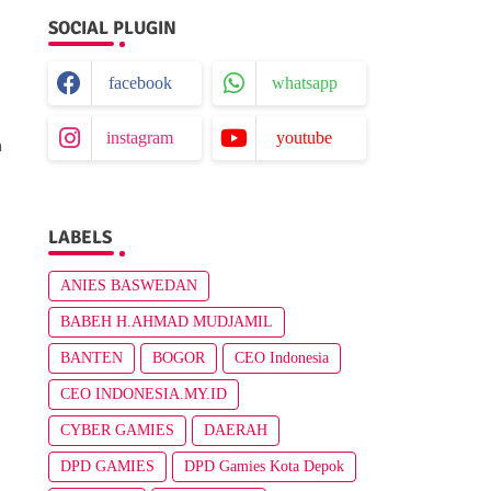
SOCIAL PLUGIN
facebook
whatsapp
instagram
youtube
n
LABELS
ANIES BASWEDAN
BABEH H.AHMAD MUDJAMIL
BANTEN
BOGOR
CEO Indonesia
CEO INDONESIA.MY.ID
CYBER GAMIES
DAERAH
DPD GAMIES
DPD Gamies Kota Depok