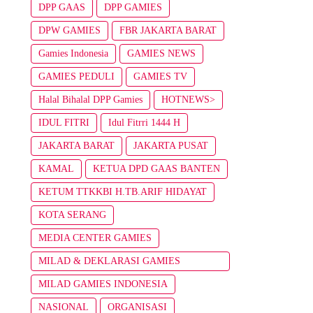
DPP GAAS
DPP GAMIES
DPW GAMIES
FBR JAKARTA BARAT
Gamies Indonesia
GAMIES NEWS
GAMIES PEDULI
GAMIES TV
Halal Bihalal DPP Gamies
HOTNEWS>
IDUL FITRI
Idul Fitrri 1444 H
JAKARTA BARAT
JAKARTA PUSAT
KAMAL
KETUA DPD GAAS BANTEN
KETUM TTKKBI H.TB.ARIF HIDAYAT
KOTA SERANG
MEDIA CENTER GAMIES
MILAD & DEKLARASI GAMIES
INDONESIA
MILAD GAMIES INDONESIA
NASIONAL
ORGANISASI