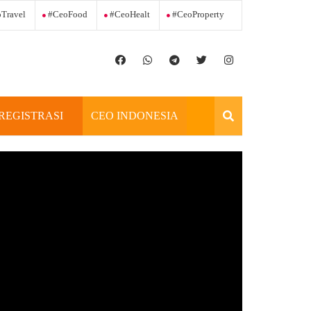
Travel
#ceoFood
#ceoHealt
#ceoProperty
REGISTRASI
CEO INDONESIA
OFFICIAL