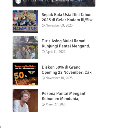
YATIMAN
November 09, 2025
Sepak Bola Usia Dini Tahun
2025 di Gelar Kodam III/Slw
November 09, 2025
Turis Asing Mulai Ramai
Kunjungi Pantai Menganti,
Nikmati Sunrise dan Sunset
April 11, 2026
dengan Menginap di
Menganti Cottage
Diskon 50% di Grand
Opening 22 November: Cak
Ofi Hadirkan Balungan Bakar
November 10, 2025
1 Kg yang Bikin Nagih”
a
Pesona Pantai Menganti
Kebumen Mendunia,
Wisatawan Mancanegara
Maret 27, 2026
Nikmati Sunrise hingga
Sunset dari Menganti
Cottage
l