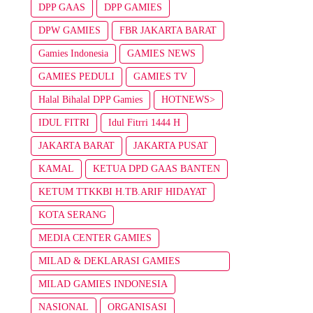
DPP GAAS
DPP GAMIES
DPW GAMIES
FBR JAKARTA BARAT
Gamies Indonesia
GAMIES NEWS
GAMIES PEDULI
GAMIES TV
Halal Bihalal DPP Gamies
HOTNEWS>
IDUL FITRI
Idul Fitrri 1444 H
JAKARTA BARAT
JAKARTA PUSAT
KAMAL
KETUA DPD GAAS BANTEN
KETUM TTKKBI H.TB.ARIF HIDAYAT
KOTA SERANG
MEDIA CENTER GAMIES
MILAD & DEKLARASI GAMIES
INDONESIA
MILAD GAMIES INDONESIA
NASIONAL
ORGANISASI