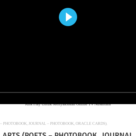
Klik Play Untuk Menyaksikan Online TV Nusantara
 – PHOTOBOOK, JOURNAL – PHOTOBOOK, ORACLE CARDS).
 ARTS (POETS – PHOTOBOOK, JOURNAL