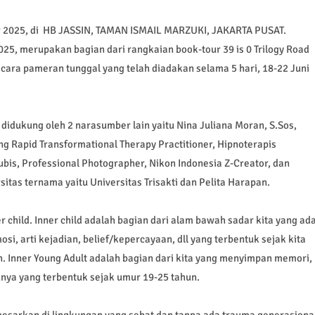
er 2025, di HB JASSIN, TAMAN ISMAIL MARZUKI, JAKARTA PUSAT.
025, merupakan bagian dari rangkaian book-tour 39 is 0 Trilogy Road
acara pameran tunggal yang telah diadakan selama 5 hari, 18-22 Juni
didukung oleh 2 narasumber lain yaitu Nina Juliana Moran, S.Sos,
ng Rapid Transformational Therapy Practitioner, Hipnoterapis
Lubis, Professional Photographer, Nikon Indonesia Z-Creator, dan
itas ternama yaitu Universitas Trisakti dan Pelita Harapan.
child. Inner child adalah bagian dari alam bawah sadar kita yang ad
si, arti kejadian, belief/kepercayaan, dll yang terbentuk sejak kita
. Inner Young Adult adalah bagian dari kita yang menyimpan memori,
innya yang terbentuk sejak umur 19-25 tahun.
dibesarkan di lingkungan yang sehat dan tanpa ada trauma generasiona