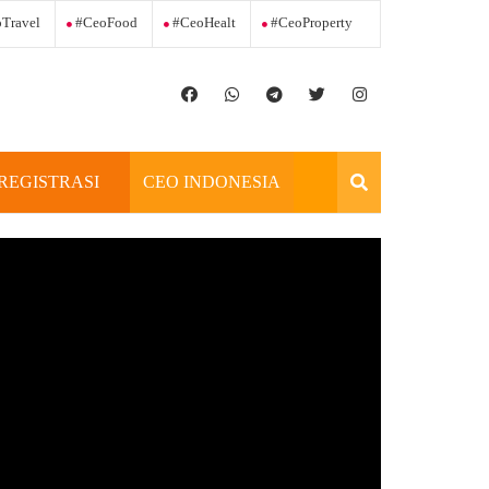
Travel
#ceoFood
#ceoHealt
#ceoProperty
REGISTRASI
CEO INDONESIA
OFFICIAL