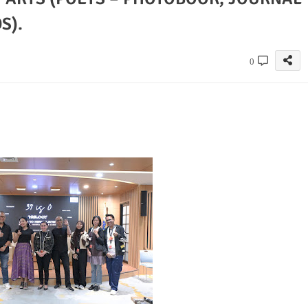
S).
0