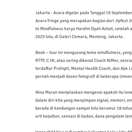
Jakarta - Acara digelar pada Tanggal 19 Septemb
Acara fringe yang merupakan bagian dari Jipfest 2
to Mindfulness karya Hardini Dyah Astuti, setelah 
2025 lalu, di Galeri Cemara, Menteng, Jakarta.
Book – tour ini mengusung tema mindfulness, yang 
RTTP, C.Ht, atau sering dikenal Coach NiMor, seora
terdaftar Prahipti, Mental Health Coach, dan Ajie 
pernah menjadi dosen fotografi di beberapa Univers
Nina Moran menjelaskan mengenai apakah itu inner 
dalam diri kita yang menyimpan signal, memori, emo
berada di kandungan sampai kita berumur 18 tahun
arti kejadian, sensasi di badan, dana pengalam la
Inner child bisa jadi sumber kekuatan kalau kita 