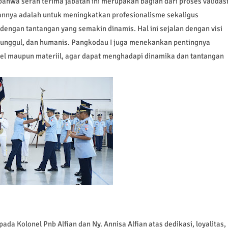
wa serah terima jabatan ini merupakan bagian dari proses validas
uannya adalah untuk meningkatkan profesionalisme sekaligus
engan tantangan yang semakin dinamis. Hal ini sejalan dengan visi
l, unggul, dan humanis. Pangkodau I juga menekankan pentingnya
onel maupun materiil, agar dapat menghadapi dinamika dan tantangan
da Kolonel Pnb Alfian dan Ny. Annisa Alfian atas dedikasi, loyalitas,