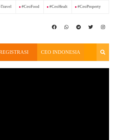
Travel
#ceoFood
#ceoHealt
#ceoProperty
REGISTRASI
CEO INDONESIA
OFFICIAL