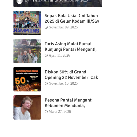
YATIMAN
November 09, 2025
g
Sepak Bola Usia Dini Tahun
2025 di Gelar Kodam III/Slw
November 09, 2025
Turis Asing Mulai Ramai
Kunjungi Pantai Menganti,
Nikmati Sunrise dan Sunset
April 11, 2026
dengan Menginap di
Menganti Cottage
Diskon 50% di Grand
Opening 22 November: Cak
Ofi Hadirkan Balungan Bakar
November 10, 2025
1 Kg yang Bikin Nagih”
Pesona Pantai Menganti
Kebumen Mendunia,
Wisatawan Mancanegara
Maret 27, 2026
Nikmati Sunrise hingga
Sunset dari Menganti
Cottage