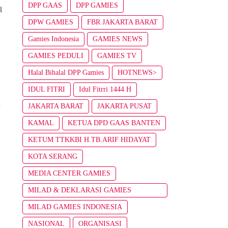
DPP GAAS
DPP GAMIES
l
DPW GAMIES
FBR JAKARTA BARAT
Gamies Indonesia
GAMIES NEWS
GAMIES PEDULI
GAMIES TV
Halal Bihalal DPP Gamies
HOTNEWS>
IDUL FITRI
Idul Fitrri 1444 H
JAKARTA BARAT
JAKARTA PUSAT
KAMAL
KETUA DPD GAAS BANTEN
KETUM TTKKBI H.TB.ARIF HIDAYAT
KOTA SERANG
MEDIA CENTER GAMIES
MILAD & DEKLARASI GAMIES
INDONESIA
MILAD GAMIES INDONESIA
NASIONAL
ORGANISASI