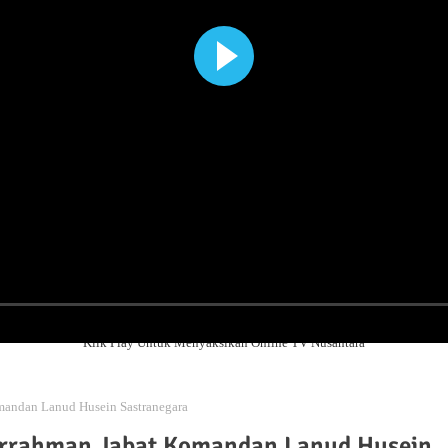
Klik Play Untuk Menyaksikan Online TV Nusantara
mandan Lanud Husein Sastranegara
urrahman Jabat Komandan Lanud Husein