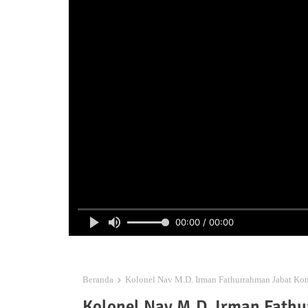
00:00 / 00:00
Beranda
Kolonel Nav M.D. Irman Fathurrahman Jabat Ko
Kolonel Nav M.D. Irman Fath