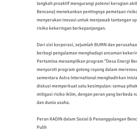
langkah proaktif mengurangi potensi kerugian ak
Bencana) menekankan pentingnya pemetaan risiko 
menyerukan inovasi untuk menjawab tantangan spes
risiko kekeringan berkepanjangan.
Dari sisi korporasi, sejumlah BUMN dan perusaha
berbagi pengalaman menghadapi ancaman kekeringa
Pertamina menampilkan program “Desa Energi Ber
menyoroti program gotong royong dalam merenova
sementara Astra International menghadirkan inisi
diskusi memperkuat satu kesimpulan: semua pihak
mitigasi risiko iklim, dengan peran yang berbed
dan dunia usaha.
Peran KADIN dalam Sosial & Penanggulangan Benca
Pulih