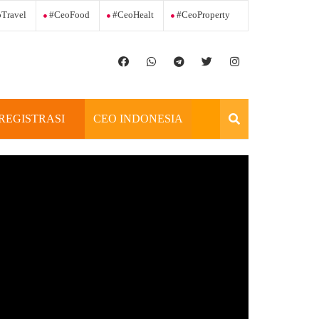
Travel
#ceoFood
#ceoHealt
#ceoProperty
REGISTRASI
CEO INDONESIA
OFFICIAL