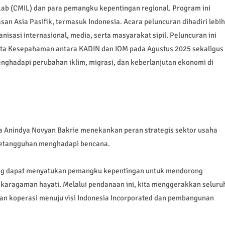
Lab (CMIL) dan para pemangku kepentingan regional. Program ini
san Asia Pasifik, termasuk Indonesia. Acara peluncuran dihadiri lebih
nisasi internasional, media, serta masyarakat sipil. Peluncuran ini
ota Kesepahaman antara KADIN dan IOM pada Agustus 2025 sekaligus
enghadapi perubahan iklim, migrasi, dan keberlanjutan ekonomi di
Anindya Novyan Bakrie menekankan peran strategis sektor usaha
ketangguhan menghadapi bencana.
ang dapat menyatukan pemangku kepentingan untuk mendorong
nekaragaman hayati. Melalui pendanaan ini, kita menggerakkan seluru
 koperasi menuju visi Indonesia Incorporated dan pembangunan