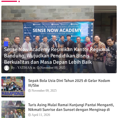
Sense Now Academy Resmikan Kantor Regional
Bandung, Wujudkan Pendidikan Bisnis
Berkualitas dan Masa Depan Lebih Baik
YATIMAN
November 09, 2025
Sepak Bola Usia Dini Tahun 2025 di Gelar Kodam
III/Slw
November 09, 2025
Turis Asing Mulai Ramai Kunjungi Pantai Menganti,
Nikmati Sunrise dan Sunset dengan Menginap di
Menganti Cottage
April 11, 2026