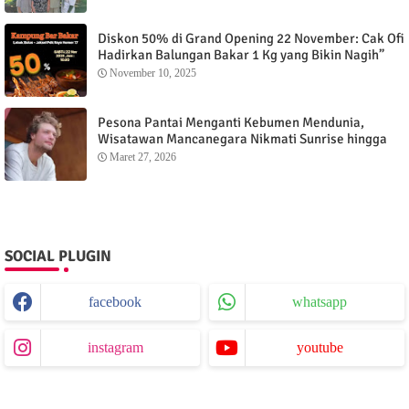
Diskon 50% di Grand Opening 22 November: Cak Ofi
Hadirkan Balungan Bakar 1 Kg yang Bikin Nagih”
November 10, 2025
Pesona Pantai Menganti Kebumen Mendunia,
Wisatawan Mancanegara Nikmati Sunrise hingga
Sunset dari Menganti Cottage
Maret 27, 2026
SOCIAL PLUGIN
facebook
whatsapp
instagram
youtube