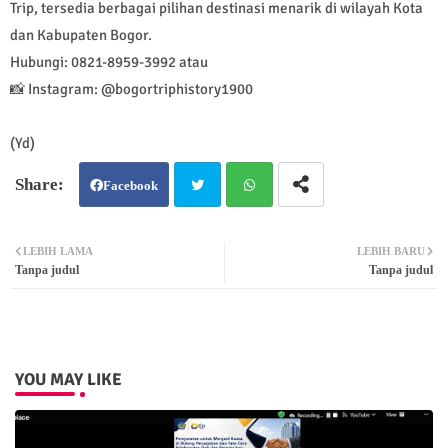
Trip, tersedia berbagai pilihan destinasi menarik di wilayah Kota
dan Kabupaten Bogor.
Hubungi: 0821-8959-3992 atau
📸 Instagram: @bogortriphistory1900
(Yd)
Facebook
Twit
Wh
LEBIH LAMA
LEBIH BARU
Tanpa judul
Tanpa judul
ter
atsa
pp
YOU MAY LIKE