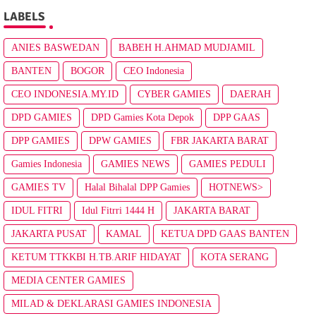
LABELS
ANIES BASWEDAN
BABEH H.AHMAD MUDJAMIL
BANTEN
BOGOR
CEO Indonesia
CEO INDONESIA.MY.ID
CYBER GAMIES
DAERAH
DPD GAMIES
DPD Gamies Kota Depok
DPP GAAS
DPP GAMIES
DPW GAMIES
FBR JAKARTA BARAT
Gamies Indonesia
GAMIES NEWS
GAMIES PEDULI
GAMIES TV
Halal Bihalal DPP Gamies
HOTNEWS>
IDUL FITRI
Idul Fitrri 1444 H
JAKARTA BARAT
JAKARTA PUSAT
KAMAL
KETUA DPD GAAS BANTEN
KETUM TTKKBI H.TB.ARIF HIDAYAT
KOTA SERANG
MEDIA CENTER GAMIES
MILAD & DEKLARASI GAMIES INDONESIA