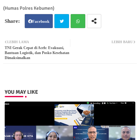
(Humas Polres Kebumen)
Facebook
Twit
Wh
LEBIH LAMA
LEBIH BARU
TNI Gerak Cepat di Aceh: Evakuasi,
ter
atsa
Bantuan Logistik, dan Posko Kesehatan
Dimaksimalkan
pp
YOU MAY LIKE