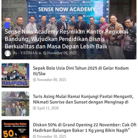
Sense Now Academy Resmikan Kantor Regional
Bandung, Wujudkan Pendidikan Bisnis
Berkualitas dan Masa Depan Lebih Baik
YATIMAN
November 09, 2025
Sepak Bola Usia Dini Tahun 2025 di Gelar Kodam
III/Slw
November 09, 2025
Turis Asing Mulai Ramai Kunjungi Pantai Menganti,
Nikmati Sunrise dan Sunset dengan Menginap di
Menganti Cottage
April 11, 2026
Diskon 50% di Grand Opening 22 November: Cak Ofi
Hadirkan Balungan Bakar 1 Kg yang Bikin Nagih”
November 10, 2025