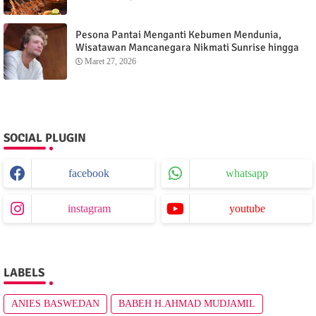
Pesona Pantai Menganti Kebumen Mendunia,
Wisatawan Mancanegara Nikmati Sunrise hingga
Sunset dari Menganti Cottage
Maret 27, 2026
SOCIAL PLUGIN
facebook
whatsapp
instagram
youtube
LABELS
ANIES BASWEDAN
BABEH H.AHMAD MUDJAMIL