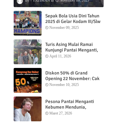
YATIMAN
November 09, 2025
Sepak Bola Usia Dini Tahun
2025 di Gelar Kodam III/Slw
November 09, 2025
Turis Asing Mulai Ramai
Kunjungi Pantai Menganti,
Nikmati Sunrise dan Sunset
April 11, 2026
dengan Menginap di
Menganti Cottage
Diskon 50% di Grand
Opening 22 November: Cak
Ofi Hadirkan Balungan Bakar
November 10, 2025
1 Kg yang Bikin Nagih”
Pesona Pantai Menganti
Kebumen Mendunia,
Wisatawan Mancanegara
Maret 27, 2026
Nikmati Sunrise hingga
Sunset dari Menganti
Cottage