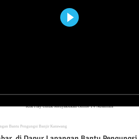
Klik Play Untuk Menyaksikan Online TV Nusantara
angan Bantu Pengungsi Banjir Karawang
bar, di Dapur Lapangan Bantu Pengungsi