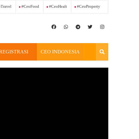
Travel
#ceoFood
#ceoHealt
#ceoProperty
REGISTRASI
CEO INDONESIA
OFFICIAL