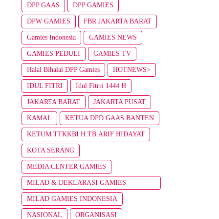
DPP GAAS
DPP GAMIES
DPW GAMIES
FBR JAKARTA BARAT
Gamies Indonesia
GAMIES NEWS
GAMIES PEDULI
GAMIES TV
Halal Bihalal DPP Gamies
HOTNEWS>
IDUL FITRI
Idul Fitrri 1444 H
JAKARTA BARAT
JAKARTA PUSAT
KAMAL
KETUA DPD GAAS BANTEN
KETUM TTKKBI H.TB.ARIF HIDAYAT
KOTA SERANG
MEDIA CENTER GAMIES
MILAD & DEKLARASI GAMIES
INDONESIA
MILAD GAMIES INDONESIA
NASIONAL
ORGANISASI