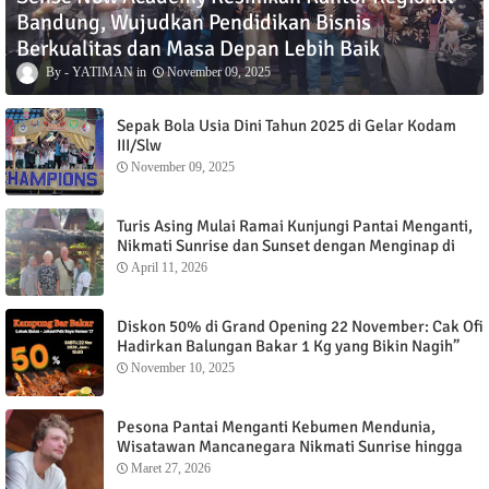
Bandung, Wujudkan Pendidikan Bisnis
Berkualitas dan Masa Depan Lebih Baik
YATIMAN
November 09, 2025
Sepak Bola Usia Dini Tahun 2025 di Gelar Kodam
III/Slw
November 09, 2025
Turis Asing Mulai Ramai Kunjungi Pantai Menganti,
Nikmati Sunrise dan Sunset dengan Menginap di
Menganti Cottage
April 11, 2026
Diskon 50% di Grand Opening 22 November: Cak Ofi
Hadirkan Balungan Bakar 1 Kg yang Bikin Nagih”
November 10, 2025
Pesona Pantai Menganti Kebumen Mendunia,
Wisatawan Mancanegara Nikmati Sunrise hingga
Sunset dari Menganti Cottage
Maret 27, 2026