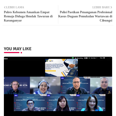
Twit
Wh
LEBIH LAMA
LEBIH BARU
Polres Kebumen Amankan Empat
Polisi Pastikan Penanganan Profesional
ter
atsa
Remaja Diduga Hendak Tawuran di
Kasus Dugaan Pemukulan Wartawan di
Karanganyar
Cileungsi
pp
YOU MAY LIKE