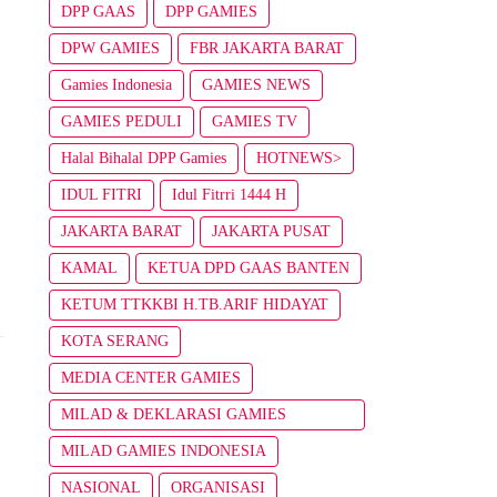
DPP GAAS
DPP GAMIES
DPW GAMIES
FBR JAKARTA BARAT
Gamies Indonesia
GAMIES NEWS
GAMIES PEDULI
GAMIES TV
Halal Bihalal DPP Gamies
HOTNEWS>
IDUL FITRI
Idul Fitrri 1444 H
JAKARTA BARAT
JAKARTA PUSAT
KAMAL
KETUA DPD GAAS BANTEN
KETUM TTKKBI H.TB.ARIF HIDAYAT
KOTA SERANG
MEDIA CENTER GAMIES
MILAD & DEKLARASI GAMIES
INDONESIA
MILAD GAMIES INDONESIA
NASIONAL
ORGANISASI