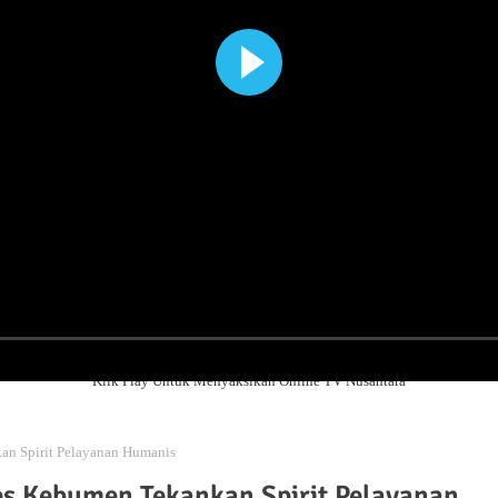
Klik Play Untuk Menyaksikan Online TV Nusantara
kan Spirit Pelayanan Humanis
res Kebumen Tekankan Spirit Pelayanan