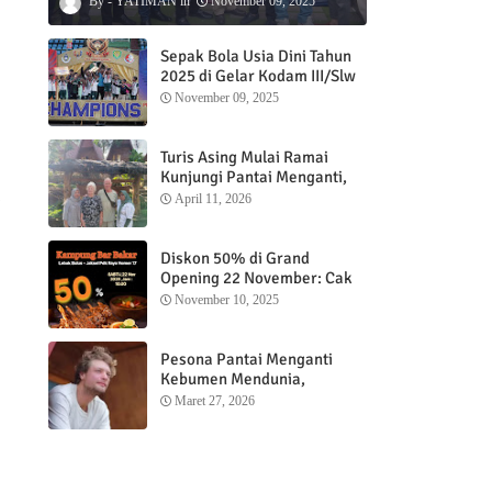
YATIMAN
November 09, 2025
Sepak Bola Usia Dini Tahun
2025 di Gelar Kodam III/Slw
November 09, 2025
Turis Asing Mulai Ramai
Kunjungi Pantai Menganti,
m
Nikmati Sunrise dan Sunset
April 11, 2026
dengan Menginap di
Menganti Cottage
Diskon 50% di Grand
Opening 22 November: Cak
Ofi Hadirkan Balungan Bakar
November 10, 2025
1 Kg yang Bikin Nagih”
Pesona Pantai Menganti
Kebumen Mendunia,
Wisatawan Mancanegara
Maret 27, 2026
Nikmati Sunrise hingga
Sunset dari Menganti
Cottage