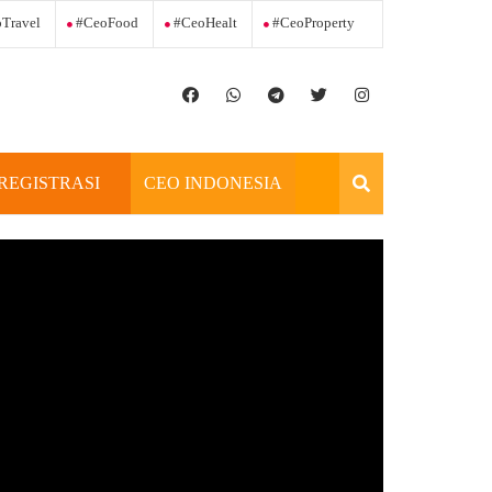
Travel
#ceoFood
#ceoHealt
#ceoProperty
REGISTRASI
CEO INDONESIA
OFFICIAL