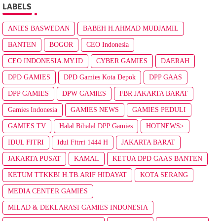
LABELS
ANIES BASWEDAN
BABEH H.AHMAD MUDJAMIL
BANTEN
BOGOR
CEO Indonesia
CEO INDONESIA.MY.ID
CYBER GAMIES
DAERAH
DPD GAMIES
DPD Gamies Kota Depok
DPP GAAS
DPP GAMIES
DPW GAMIES
FBR JAKARTA BARAT
Gamies Indonesia
GAMIES NEWS
GAMIES PEDULI
GAMIES TV
Halal Bihalal DPP Gamies
HOTNEWS>
IDUL FITRI
Idul Fitrri 1444 H
JAKARTA BARAT
JAKARTA PUSAT
KAMAL
KETUA DPD GAAS BANTEN
KETUM TTKKBI H.TB.ARIF HIDAYAT
KOTA SERANG
MEDIA CENTER GAMIES
MILAD & DEKLARASI GAMIES INDONESIA