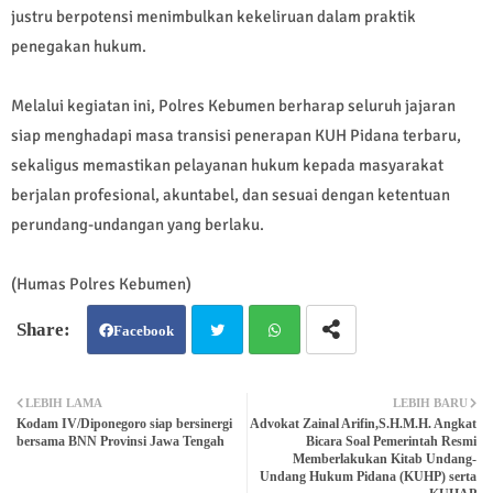
justru berpotensi menimbulkan kekeliruan dalam praktik
penegakan hukum.
Melalui kegiatan ini, Polres Kebumen berharap seluruh jajaran
siap menghadapi masa transisi penerapan KUH Pidana terbaru,
sekaligus memastikan pelayanan hukum kepada masyarakat
berjalan profesional, akuntabel, dan sesuai dengan ketentuan
perundang-undangan yang berlaku.
(Humas Polres Kebumen)
Facebook
Twit
Wh
LEBIH LAMA
LEBIH BARU
Kodam IV/Diponegoro siap bersinergi
Advokat Zainal Arifin,S.H.M.H. Angkat
ter
atsa
bersama BNN Provinsi Jawa Tengah
Bicara Soal Pemerintah Resmi
Memberlakukan Kitab Undang-
Undang Hukum Pidana (KUHP) serta
pp