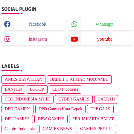
SOCIAL PLUGIN
facebook
whatsapp
instagram
youtube
LABELS
ANIES BASWEDAN
BABEH H.AHMAD MUDJAMIL
BANTEN
BOGOR
CEO Indonesia
CEO INDONESIA.MY.ID
CYBER GAMIES
DAERAH
DPD GAMIES
DPD Gamies Kota Depok
DPP GAAS
DPP GAMIES
DPW GAMIES
FBR JAKARTA BARAT
Gamies Indonesia
GAMIES NEWS
GAMIES PEDULI