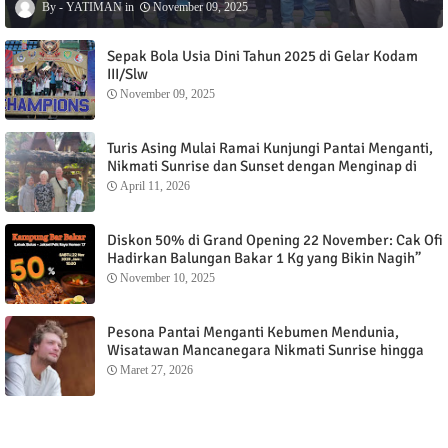
YATIMAN
November 09, 2025
Sepak Bola Usia Dini Tahun 2025 di Gelar Kodam
III/Slw
November 09, 2025
Turis Asing Mulai Ramai Kunjungi Pantai Menganti,
Nikmati Sunrise dan Sunset dengan Menginap di
Menganti Cottage
April 11, 2026
Diskon 50% di Grand Opening 22 November: Cak Ofi
Hadirkan Balungan Bakar 1 Kg yang Bikin Nagih”
November 10, 2025
Pesona Pantai Menganti Kebumen Mendunia,
Wisatawan Mancanegara Nikmati Sunrise hingga
Sunset dari Menganti Cottage
Maret 27, 2026