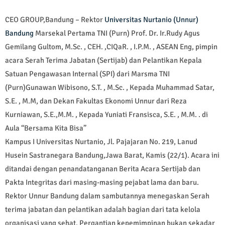
CEO GROUP,Bandung – Rektor
Universitas Nurtanio (Unnur)
Bandung
Marsekal Pertama TNI (Purn) Prof. Dr. Ir.Rudy Agus
Gemilang Gultom, M.Sc. , CEH. ,CIQaR. , I.P.M. , ASEAN Eng, pimpin
acara Serah Terima Jabatan (Sertijab) dan Pelantikan Kepala
Satuan Pengawasan Internal (SPI) dari Marsma TNI
(Purn)Gunawan Wibisono, S.T. , M.Sc. , Kepada Muhammad Satar,
S.E. , M.M, dan Dekan Fakultas Ekonomi Unnur dari Reza
Kurniawan, S.E.,M.M. , Kepada Yuniati Fransisca, S.E. , M.M. . di
Aula “Bersama Kita Bisa”
Kampus I Universitas Nurtanio, Jl. Pajajaran No. 219, Lanud
Husein Sastranegara Bandung,Jawa Barat, Kamis (22/1). Acara ini
ditandai dengan penandatanganan Berita Acara Sertijab dan
Pakta Integritas dari masing-masing pejabat lama dan baru.
Rektor Unnur Bandung dalam sambutannya menegaskan Serah
terima jabatan dan pelantikan adalah bagian dari tata kelola
organisasi yang sehat. Pergantian kepemimpinan bukan sekadar