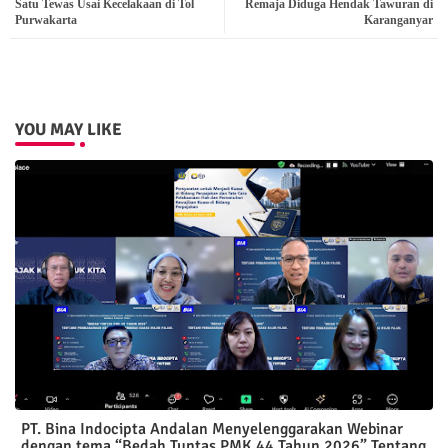
Satu Tewas Usai Kecelakaan di Tol
Remaja Diduga Hendak Tawuran di
Purwakarta
Karanganyar
pp
YOU MAY LIKE
PT. Bina Indocipta Andalan Menyelenggarakan Webinar
dengan tema “Bedah Tuntas PMK 44 Tahun 2026” Tentang