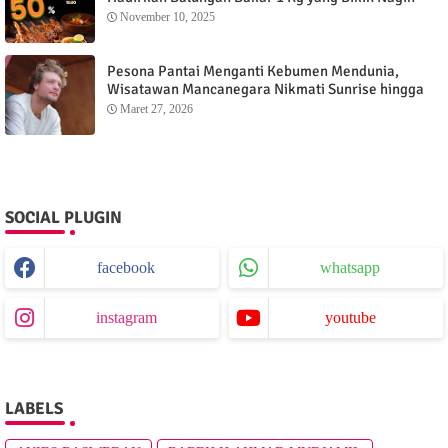
November 10, 2025
Pesona Pantai Menganti Kebumen Mendunia,
Wisatawan Mancanegara Nikmati Sunrise hingga
Sunset dari Menganti Cottage
Maret 27, 2026
SOCIAL PLUGIN
facebook
whatsapp
instagram
youtube
LABELS