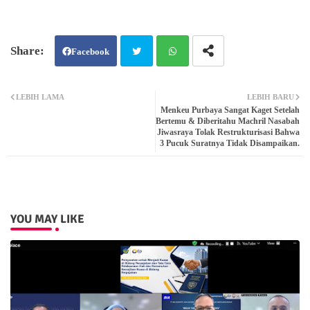
Facebook
Twit
Wh
LEBIH LAMA
LEBIH BARU
Menkeu Purbaya Sangat Kaget Setelah
ter
atsa
Bertemu & Diberitahu Machril Nasabah
Jiwasraya Tolak Restrukturisasi Bahwa
3 Pucuk Suratnya Tidak Disampaikan.
pp
YOU MAY LIKE