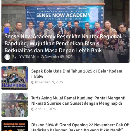
Sense Now Academy Resmikan Kantor Regional
Bandung, Wujudkan Pendidikan Bisnis
Berkualitas dan Masa Depan Lebih Baik
YATIMAN
November 09, 2025
Sepak Bola Usia Dini Tahun 2025 di Gelar Kodam
III/Slw
November 09, 2025
Turis Asing Mulai Ramai Kunjungi Pantai Menganti,
Nikmati Sunrise dan Sunset dengan Menginap di
Menganti Cottage
April 11, 2026
Diskon 50% di Grand Opening 22 November: Cak Ofi
Hadirkan Balungan Bakar 1 Kg yang Bikin Nagih”