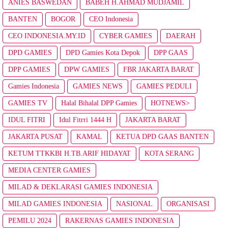
ANIES BASWEDAN
BABEH H.AHMAD MUDJAMIL
BANTEN
BOGOR
CEO Indonesia
CEO INDONESIA.MY.ID
CYBER GAMIES
DAERAH
DPD GAMIES
DPD Gamies Kota Depok
DPP GAAS
DPP GAMIES
DPW GAMIES
FBR JAKARTA BARAT
Gamies Indonesia
GAMIES NEWS
GAMIES PEDULI
GAMIES TV
Halal Bihalal DPP Gamies
HOTNEWS>
IDUL FITRI
Idul Fitrri 1444 H
JAKARTA BARAT
JAKARTA PUSAT
KAMAL
KETUA DPD GAAS BANTEN
KETUM TTKKBI H.TB.ARIF HIDAYAT
KOTA SERANG
MEDIA CENTER GAMIES
MILAD & DEKLARASI GAMIES INDONESIA
MILAD GAMIES INDONESIA
NASIONAL
ORGANISASI
PEMILU 2024
RAKERNAS GAMIES INDONESIA