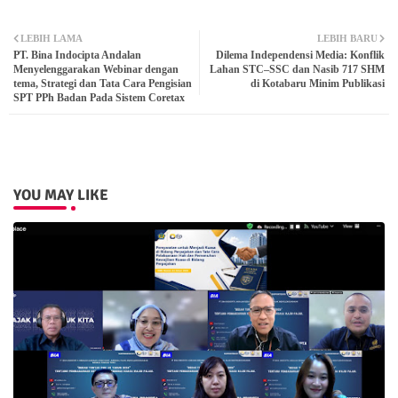
Twit
Wh
LEBIH LAMA
LEBIH BARU
PT. Bina Indocipta Andalan
Dilema Independensi Media: Konflik
ter
atsa
Menyelenggarakan Webinar dengan
Lahan STC–SSC dan Nasib 717 SHM
tema, Strategi dan Tata Cara Pengisian
di Kotabaru Minim Publikasi
SPT PPh Badan Pada Sistem Coretax
pp
YOU MAY LIKE