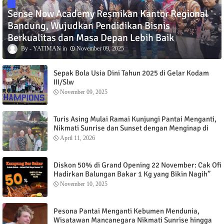
Sense Now Academy Resmikan Kantor Regional
Bandung, Wujudkan Pendidikan Bisnis
Berkualitas dan Masa Depan Lebih Baik
YATIMAN
November 09, 2025
Sepak Bola Usia Dini Tahun 2025 di Gelar Kodam
III/Slw
November 09, 2025
Turis Asing Mulai Ramai Kunjungi Pantai Menganti,
Nikmati Sunrise dan Sunset dengan Menginap di
Menganti Cottage
April 11, 2026
Diskon 50% di Grand Opening 22 November: Cak Ofi
Hadirkan Balungan Bakar 1 Kg yang Bikin Nagih”
November 10, 2025
Pesona Pantai Menganti Kebumen Mendunia,
Wisatawan Mancanegara Nikmati Sunrise hingga