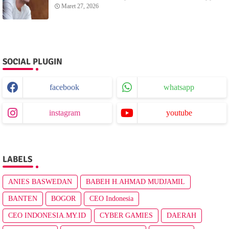
Sunset dari Menganti Cottage
Maret 27, 2026
SOCIAL PLUGIN
facebook
whatsapp
instagram
youtube
LABELS
ANIES BASWEDAN
BABEH H.AHMAD MUDJAMIL
BANTEN
BOGOR
CEO Indonesia
CEO INDONESIA.MY.ID
CYBER GAMIES
DAERAH