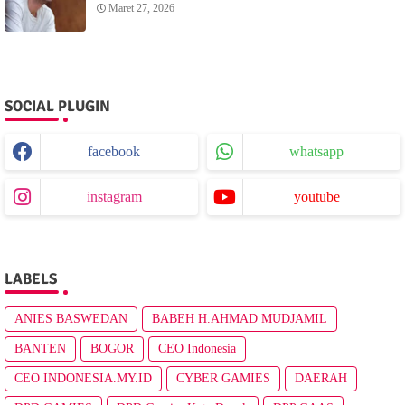
Sunset dari Menganti Cottage
Maret 27, 2026
SOCIAL PLUGIN
facebook
whatsapp
instagram
youtube
LABELS
ANIES BASWEDAN
BABEH H.AHMAD MUDJAMIL
BANTEN
BOGOR
CEO Indonesia
CEO INDONESIA.MY.ID
CYBER GAMIES
DAERAH