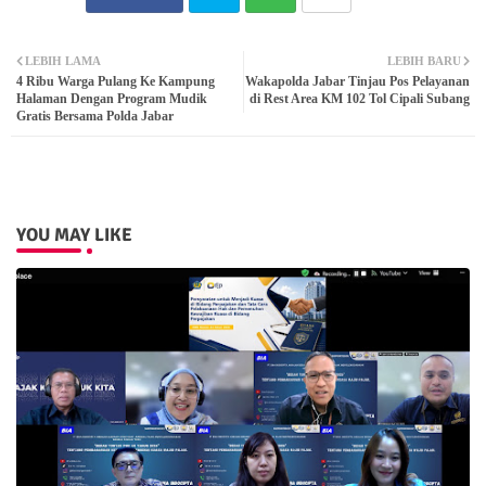
Twit
Wh
LEBIH LAMA
LEBIH BARU
4 Ribu Warga Pulang Ke Kampung
Wakapolda Jabar Tinjau Pos Pelayanan
ter
atsa
Halaman Dengan Program Mudik
di Rest Area KM 102 Tol Cipali Subang
Gratis Bersama Polda Jabar
pp
YOU MAY LIKE