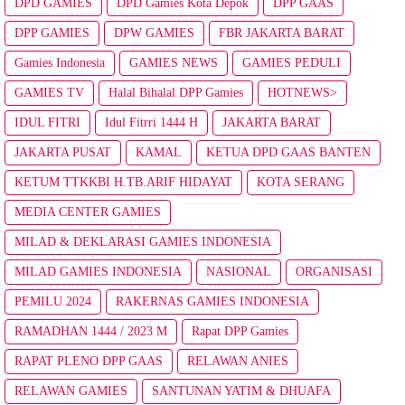
DPD GAMIES
DPD Gamies Kota Depok
DPP GAAS
DPP GAMIES
DPW GAMIES
FBR JAKARTA BARAT
Gamies Indonesia
GAMIES NEWS
GAMIES PEDULI
GAMIES TV
Halal Bihalal DPP Gamies
HOTNEWS>
IDUL FITRI
Idul Fitrri 1444 H
JAKARTA BARAT
JAKARTA PUSAT
KAMAL
KETUA DPD GAAS BANTEN
KETUM TTKKBI H.TB.ARIF HIDAYAT
KOTA SERANG
MEDIA CENTER GAMIES
MILAD & DEKLARASI GAMIES INDONESIA
MILAD GAMIES INDONESIA
NASIONAL
ORGANISASI
PEMILU 2024
RAKERNAS GAMIES INDONESIA
RAMADHAN 1444 / 2023 M
Rapat DPP Gamies
RAPAT PLENO DPP GAAS
RELAWAN ANIES
RELAWAN GAMIES
SANTUNAN YATIM & DHUAFA