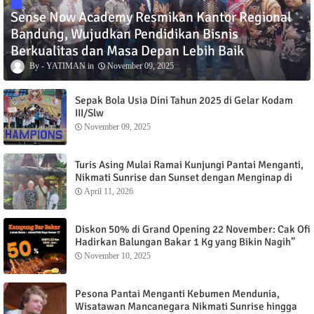
Sense Now Academy Resmikan Kantor Regional
Bandung, Wujudkan Pendidikan Bisnis
Berkualitas dan Masa Depan Lebih Baik
YATIMAN
November 09, 2025
Sepak Bola Usia Dini Tahun 2025 di Gelar Kodam
III/Slw
November 09, 2025
Turis Asing Mulai Ramai Kunjungi Pantai Menganti,
Nikmati Sunrise dan Sunset dengan Menginap di
Menganti Cottage
April 11, 2026
Diskon 50% di Grand Opening 22 November: Cak Ofi
Hadirkan Balungan Bakar 1 Kg yang Bikin Nagih”
November 10, 2025
Pesona Pantai Menganti Kebumen Mendunia,
Wisatawan Mancanegara Nikmati Sunrise hingga