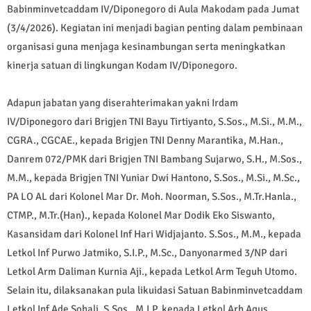
Babinminvetcaddam IV/Diponegoro di Aula Makodam pada Jumat
(3/4/2026). Kegiatan ini menjadi bagian penting dalam pembinaan
organisasi guna menjaga kesinambungan serta meningkatkan
kinerja satuan di lingkungan Kodam IV/Diponegoro.
Adapun jabatan yang diserahterimakan yakni Irdam
IV/Diponegoro dari Brigjen TNI Bayu Tirtiyanto, S.Sos., M.Si., M.M.,
CGRA., CGCAE., kepada Brigjen TNI Denny Marantika, M.Han.,
Danrem 072/PMK dari Brigjen TNI Bambang Sujarwo, S.H., M.Sos.,
M.M., kepada Brigjen TNI Yuniar Dwi Hantono, S.Sos., M.Si., M.Sc.,
PA LO AL dari Kolonel Mar Dr. Moh. Noorman, S.Sos., M.Tr.Hanla.,
CTMP., M.Tr.(Han)., kepada Kolonel Mar Dodik Eko Siswanto,
Kasansidam dari Kolonel Inf Hari Widjajanto. S.Sos., M.M., kepada
Letkol Inf Purwo Jatmiko, S.I.P., M.Sc., Danyonarmed 3/NP dari
Letkol Arm Daliman Kurnia Aji., kepada Letkol Arm Teguh Utomo.
Selain itu, dilaksanakan pula likuidasi Satuan Babinminvetcaddam
Letkol Inf Ade Sohali, S.Sos., M.I.P. kepada Letkol Arh Agus