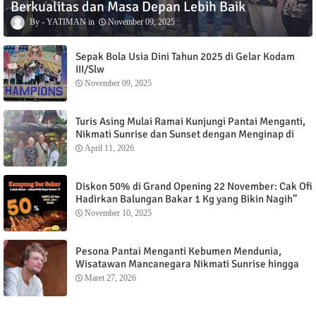
Berkualitas dan Masa Depan Lebih Baik
YATIMAN
November 09, 2025
Sepak Bola Usia Dini Tahun 2025 di Gelar Kodam
III/Slw
November 09, 2025
Turis Asing Mulai Ramai Kunjungi Pantai Menganti,
Nikmati Sunrise dan Sunset dengan Menginap di
Menganti Cottage
April 11, 2026
Diskon 50% di Grand Opening 22 November: Cak Ofi
Hadirkan Balungan Bakar 1 Kg yang Bikin Nagih”
November 10, 2025
Pesona Pantai Menganti Kebumen Mendunia,
Wisatawan Mancanegara Nikmati Sunrise hingga
Sunset dari Menganti Cottage
Maret 27, 2026