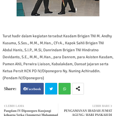
Turut hadir dalam kegiatan tersebut Kasdam Brigjen TNI M. Andhy
Kusuma, S.Sos., M.M., M.Han., CFrA., Kapok Sahli Brigjen TNI
Abdul Hanis, S.I.P., M.Si, Danrindam Brigjen TNI Hindratno
Devidanto, S.E., M.M., M.Han., para Danrem, para Asisten Kasdam,
Pamen Ahli, Perwira Liaison, Kabalakdam, Dansat jajaran serta
Ketua Persit KCK PD IV/Diponegoro Ny. Nuning Achiruddin.
(Pendam IV/Diponegoro)
Facebook
Twit
Wh
LEBIH LAMA
LEBIH BARU
Pangdam IV/Diponegoro Kunjungi
PENGAMANAN IBADAH JUMAT
ter
atsa
keluarga Serka (Anumerta) Muhammad
AGUNG / HARI PASKAH DI