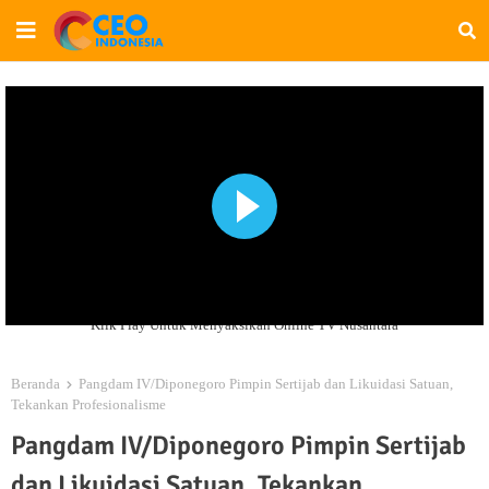
Klik Play Untuk Menyaksikan Online TV Nusantara
Beranda
Pangdam IV/Diponegoro Pimpin Sertijab dan Likuidasi Satuan,
Tekankan Profesionalisme
Pangdam IV/Diponegoro Pimpin Sertijab
dan Likuidasi Satuan, Tekankan