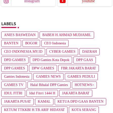
instagram
youtube
LABELS
ANIES BASWEDAN
BABEH H.AHMAD MUDJAMIL
BANTEN
BOGOR
CEO Indonesia
CEO INDONESIA.MY.ID
CYBER GAMIES
DAERAH
DPD GAMIES
DPD Gamies Kota Depok
DPP GAAS
DPP GAMIES
DPW GAMIES
FBR JAKARTA BARAT
Gamies Indonesia
GAMIES NEWS
GAMIES PEDULI
GAMIES TV
Halal Bihalal DPP Gamies
HOTNEWS>
IDUL FITRI
Idul Fitrri 1444 H
JAKARTA BARAT
JAKARTA PUSAT
KAMAL
KETUA DPD GAAS BANTEN
KETUM TTKKBI H.TB.ARIF HIDAYAT
KOTA SERANG