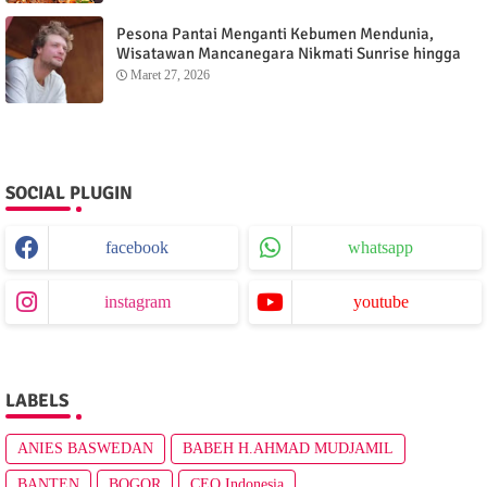
Pesona Pantai Menganti Kebumen Mendunia,
Wisatawan Mancanegara Nikmati Sunrise hingga
Sunset dari Menganti Cottage
Maret 27, 2026
SOCIAL PLUGIN
facebook
whatsapp
instagram
youtube
LABELS
ANIES BASWEDAN
BABEH H.AHMAD MUDJAMIL
BANTEN
BOGOR
CEO Indonesia