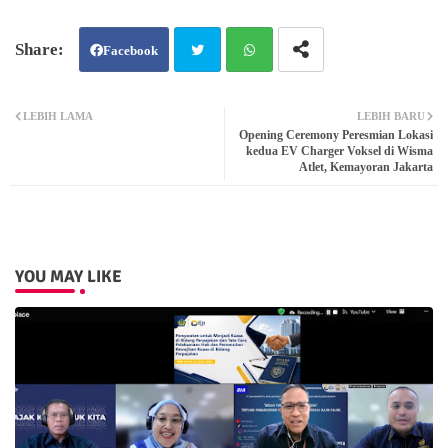
Facebook
Twit
Wh
LEBIH LAMA
LEBIH BARU
Opening Ceremony Peresmian Lokasi
ter
atsa
kedua EV Charger Voksel di Wisma
Atlet, Kemayoran Jakarta
pp
YOU MAY LIKE