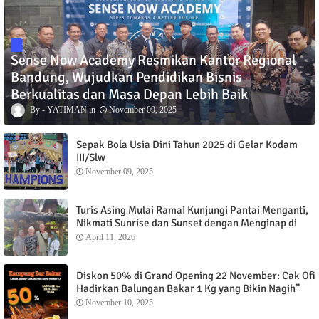
Sense Now Academy Resmikan Kantor Regional
Bandung, Wujudkan Pendidikan Bisnis
Berkualitas dan Masa Depan Lebih Baik
YATIMAN
November 09, 2025
Sepak Bola Usia Dini Tahun 2025 di Gelar Kodam
III/Slw
November 09, 2025
Turis Asing Mulai Ramai Kunjungi Pantai Menganti,
Nikmati Sunrise dan Sunset dengan Menginap di
Menganti Cottage
April 11, 2026
Diskon 50% di Grand Opening 22 November: Cak Ofi
Hadirkan Balungan Bakar 1 Kg yang Bikin Nagih”
November 10, 2025