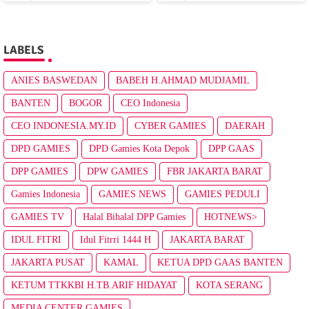
LABELS
ANIES BASWEDAN
BABEH H.AHMAD MUDJAMIL
BANTEN
BOGOR
CEO Indonesia
CEO INDONESIA.MY.ID
CYBER GAMIES
DAERAH
DPD GAMIES
DPD Gamies Kota Depok
DPP GAAS
DPP GAMIES
DPW GAMIES
FBR JAKARTA BARAT
Gamies Indonesia
GAMIES NEWS
GAMIES PEDULI
GAMIES TV
Halal Bihalal DPP Gamies
HOTNEWS>
IDUL FITRI
Idul Fitrri 1444 H
JAKARTA BARAT
JAKARTA PUSAT
KAMAL
KETUA DPD GAAS BANTEN
KETUM TTKKBI H.TB.ARIF HIDAYAT
KOTA SERANG
MEDIA CENTER GAMIES