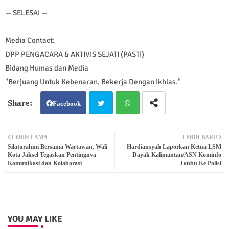
— SELESAI —
Media Contact:
DPP PENGACARA & AKTIVIS SEJATI (PASTI)
Bidang Humas dan Media
"Berjuang Untuk Kebenaran, Bekerja Dengan Ikhlas."
Facebook
Twit
Wh
LEBIH LAMA
LEBIH BARU
Silaturahmi Bersama Wartawan, Wali
Hardiansyah Laporkan Ketua LSM
ter
atsa
Kota Jaksel Tegaskan Pentingnya
Dayak Kalimantan/ASN Kominfo
Komunikasi dan Kolaborasi
Tanbu Ke Polisi
pp
YOU MAY LIKE