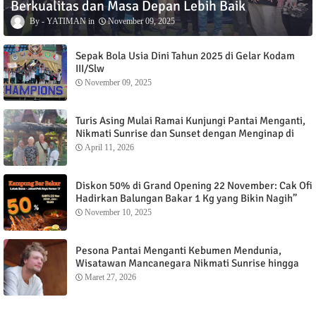
Berkualitas dan Masa Depan Lebih Baik
YATIMAN
November 09, 2025
Sepak Bola Usia Dini Tahun 2025 di Gelar Kodam
III/Slw
November 09, 2025
Turis Asing Mulai Ramai Kunjungi Pantai Menganti,
Nikmati Sunrise dan Sunset dengan Menginap di
Menganti Cottage
April 11, 2026
Diskon 50% di Grand Opening 22 November: Cak Ofi
Hadirkan Balungan Bakar 1 Kg yang Bikin Nagih”
November 10, 2025
Pesona Pantai Menganti Kebumen Mendunia,
Wisatawan Mancanegara Nikmati Sunrise hingga
Sunset dari Menganti Cottage
Maret 27, 2026