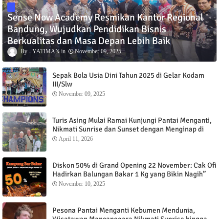
Sense Now Academy Resmikan Kantor Regional
Bandung, Wujudkan Pendidikan Bisnis
Berkualitas dan Masa Depan Lebih Baik
YATIMAN
November 09, 2025
Sepak Bola Usia Dini Tahun 2025 di Gelar Kodam
III/Slw
November 09, 2025
Turis Asing Mulai Ramai Kunjungi Pantai Menganti,
Nikmati Sunrise dan Sunset dengan Menginap di
Menganti Cottage
April 11, 2026
Diskon 50% di Grand Opening 22 November: Cak Ofi
Hadirkan Balungan Bakar 1 Kg yang Bikin Nagih”
November 10, 2025
Pesona Pantai Menganti Kebumen Mendunia,
Wisatawan Mancanegara Nikmati Sunrise hingga