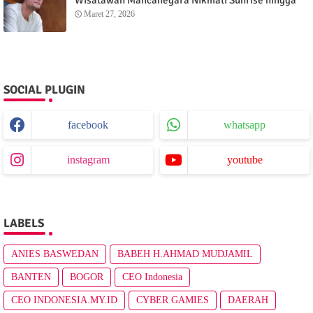
Sunset dari Menganti Cottage
Maret 27, 2026
SOCIAL PLUGIN
facebook
whatsapp
instagram
youtube
LABELS
ANIES BASWEDAN
BABEH H.AHMAD MUDJAMIL
BANTEN
BOGOR
CEO Indonesia
CEO INDONESIA.MY.ID
CYBER GAMIES
DAERAH