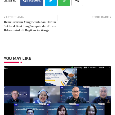
Facebook
Twit
Wh
LEBIH LAMA
LEBIH BARU
Demi Citarum Yang Bersih dan Harum
ter
atsa
Sektor 4 Buat Tong Sampah dari Drum
Bekas untuk di Bagikan ke Warga
pp
YOU MAY LIKE