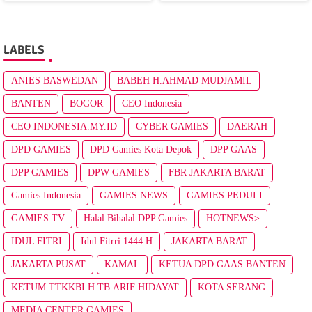
LABELS
ANIES BASWEDAN
BABEH H.AHMAD MUDJAMIL
BANTEN
BOGOR
CEO Indonesia
CEO INDONESIA.MY.ID
CYBER GAMIES
DAERAH
DPD GAMIES
DPD Gamies Kota Depok
DPP GAAS
DPP GAMIES
DPW GAMIES
FBR JAKARTA BARAT
Gamies Indonesia
GAMIES NEWS
GAMIES PEDULI
GAMIES TV
Halal Bihalal DPP Gamies
HOTNEWS>
IDUL FITRI
Idul Fitrri 1444 H
JAKARTA BARAT
JAKARTA PUSAT
KAMAL
KETUA DPD GAAS BANTEN
KETUM TTKKBI H.TB.ARIF HIDAYAT
KOTA SERANG
MEDIA CENTER GAMIES