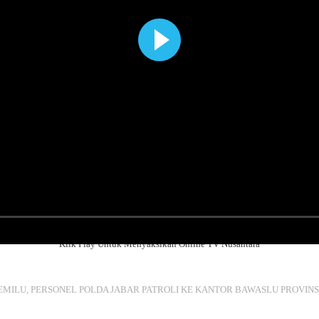
Klik Play Untuk Menyaksikan Online TV Nusantara
ILU, PERSONEL POLDA JABAR PATROLI KE KANTOR BAWASLU PROVINS