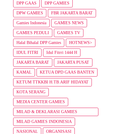
DPP GAAS
DPP GAMIES
DPW GAMIES
FBR JAKARTA BARAT
Gamies Indonesia
GAMIES NEWS
GAMIES PEDULI
GAMIES TV
Halal Bihalal DPP Gamies
HOTNEWS>
IDUL FITRI
Idul Fitrri 1444 H
JAKARTA BARAT
JAKARTA PUSAT
KAMAL
KETUA DPD GAAS BANTEN
KETUM TTKKBI H.TB.ARIF HIDAYAT
KOTA SERANG
MEDIA CENTER GAMIES
MILAD & DEKLARASI GAMIES
INDONESIA
MILAD GAMIES INDONESIA
NASIONAL
ORGANISASI