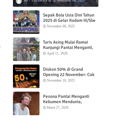
YATIMAN
November 09, 2025
Sepak Bola Usia Dini Tahun
2025 di Gelar Kodam III/Slw
November 09, 2025
Turis Asing Mulai Ramai
Kunjungi Pantai Menganti,
f
Nikmati Sunrise dan Sunset
April 11, 2026
dengan Menginap di
Menganti Cottage
Diskon 50% di Grand
Opening 22 November: Cak
Ofi Hadirkan Balungan Bakar
November 10, 2025
1 Kg yang Bikin Nagih”
Pesona Pantai Menganti
Kebumen Mendunia,
Wisatawan Mancanegara
Maret 27, 2026
Nikmati Sunrise hingga
Sunset dari Menganti
Cottage