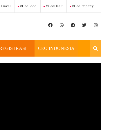
Travel
#ceoFood
#ceoHealt
#ceoProperty
REGISTRASI
CEO INDONESIA
OFFICIAL