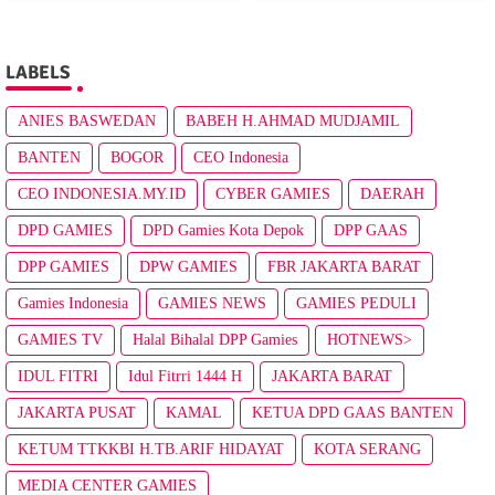
LABELS
ANIES BASWEDAN
BABEH H.AHMAD MUDJAMIL
BANTEN
BOGOR
CEO Indonesia
CEO INDONESIA.MY.ID
CYBER GAMIES
DAERAH
DPD GAMIES
DPD Gamies Kota Depok
DPP GAAS
DPP GAMIES
DPW GAMIES
FBR JAKARTA BARAT
Gamies Indonesia
GAMIES NEWS
GAMIES PEDULI
GAMIES TV
Halal Bihalal DPP Gamies
HOTNEWS>
IDUL FITRI
Idul Fitrri 1444 H
JAKARTA BARAT
JAKARTA PUSAT
KAMAL
KETUA DPD GAAS BANTEN
KETUM TTKKBI H.TB.ARIF HIDAYAT
KOTA SERANG
MEDIA CENTER GAMIES