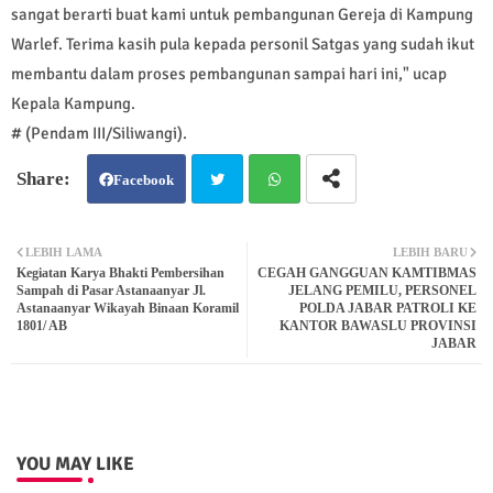
sangat berarti buat kami untuk pembangunan Gereja di Kampung
Warlef. Terima kasih pula kepada personil Satgas yang sudah ikut
membantu dalam proses pembangunan sampai hari ini," ucap
Kepala Kampung.
# (Pendam III/Siliwangi).
Facebook
Twit
Wh
LEBIH LAMA
LEBIH BARU
Kegiatan Karya Bhakti Pembersihan
CEGAH GANGGUAN KAMTIBMAS
ter
atsa
Sampah di Pasar Astanaanyar Jl.
JELANG PEMILU, PERSONEL
Astanaanyar Wikayah Binaan Koramil
POLDA JABAR PATROLI KE
1801/ AB
KANTOR BAWASLU PROVINSI
pp
JABAR
YOU MAY LIKE