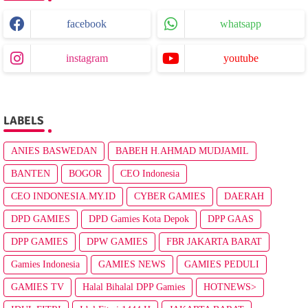
facebook
whatsapp
instagram
youtube
LABELS
ANIES BASWEDAN
BABEH H.AHMAD MUDJAMIL
BANTEN
BOGOR
CEO Indonesia
CEO INDONESIA.MY.ID
CYBER GAMIES
DAERAH
DPD GAMIES
DPD Gamies Kota Depok
DPP GAAS
DPP GAMIES
DPW GAMIES
FBR JAKARTA BARAT
Gamies Indonesia
GAMIES NEWS
GAMIES PEDULI
GAMIES TV
Halal Bihalal DPP Gamies
HOTNEWS>