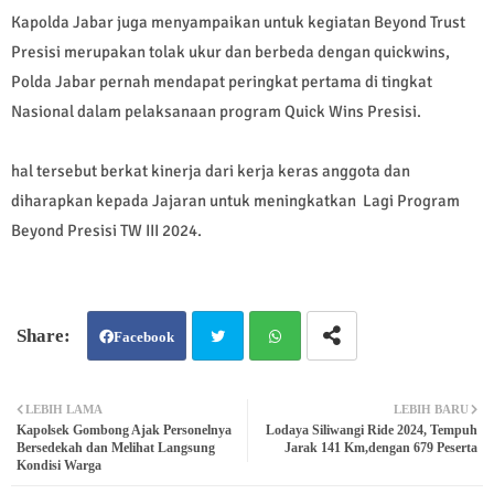
Kapolda Jabar juga menyampaikan untuk kegiatan Beyond Trust
Presisi merupakan tolak ukur dan berbeda dengan quickwins,
Polda Jabar pernah mendapat peringkat pertama di tingkat
Nasional dalam pelaksanaan program Quick Wins Presisi.
hal tersebut berkat kinerja dari kerja keras anggota dan
diharapkan kepada Jajaran untuk meningkatkan Lagi Program
Beyond Presisi TW III 2024.
Facebook
Twit
Wh
LEBIH LAMA
LEBIH BARU
Kapolsek Gombong Ajak Personelnya
Lodaya Siliwangi Ride 2024, Tempuh
ter
atsa
Bersedekah dan Melihat Langsung
Jarak 141 Km,dengan 679 Peserta
Kondisi Warga
pp