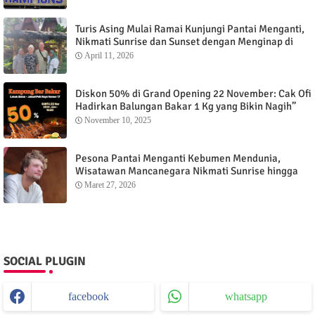
Turis Asing Mulai Ramai Kunjungi Pantai Menganti,
Nikmati Sunrise dan Sunset dengan Menginap di
Menganti Cottage
April 11, 2026
Diskon 50% di Grand Opening 22 November: Cak Ofi
Hadirkan Balungan Bakar 1 Kg yang Bikin Nagih”
November 10, 2025
Pesona Pantai Menganti Kebumen Mendunia,
Wisatawan Mancanegara Nikmati Sunrise hingga
Sunset dari Menganti Cottage
Maret 27, 2026
SOCIAL PLUGIN
facebook
whatsapp