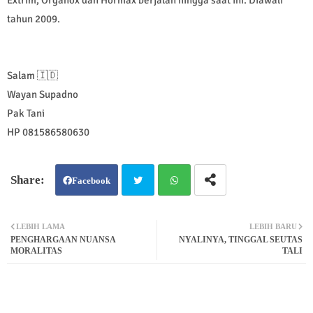
Extrim, Organox dan Hormax berjalan hingga saat ini. Diawali
tahun 2009.
Salam 🇮🇩
Wayan Supadno
Pak Tani
HP 081586580630
Facebook
Twit
Wh
LEBIH LAMA
LEBIH BARU
PENGHARGAAN NUANSA
NYALINYA, TINGGAL SEUTAS
ter
atsa
MORALITAS
TALI
pp